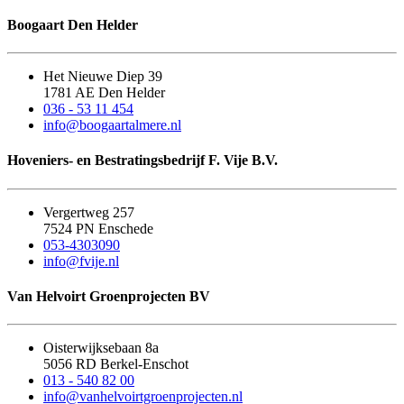
Boogaart Den Helder
Het Nieuwe Diep 39
1781 AE Den Helder
036 - 53 11 454
info@boogaartalmere.nl
Hoveniers- en Bestratingsbedrijf F. Vije B.V.
Vergertweg 257
7524 PN Enschede
053-4303090
info@fvije.nl
Van Helvoirt Groenprojecten BV
Oisterwijksebaan 8a
5056 RD Berkel-Enschot
013 - 540 82 00
info@vanhelvoirtgroenprojecten.nl