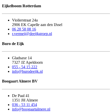
Eijkelboom Rotterdam
Violierstraat 24a
2906 EK Capelle aan den IJssel
06 28 58 08 16
r.vermeij@deeijkgroep.nl
Buro de Eijk
Gladsaxe 14
7327 JZ Apeldoorn
055 - 54 15 222
info@burodeeijk.nl
Boogaart Almere BV
De Paal 41
1351 JH Almere
036 - 53 11 454
info@boogaartalmere.nl