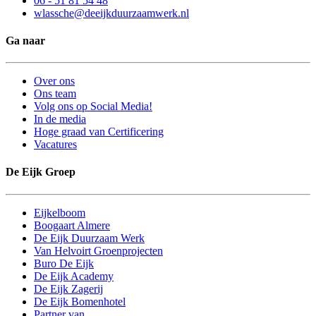
06 - 51 81 54 48
wlassche@deeijkduurzaamwerk.nl
Ga naar
Over ons
Ons team
Volg ons op Social Media!
In de media
Hoge graad van Certificering
Vacatures
De Eijk Groep
Eijkelboom
Boogaart Almere
De Eijk Duurzaam Werk
Van Helvoirt Groenprojecten
Buro De Eijk
De Eijk Academy
De Eijk Zagerij
De Eijk Bomenhotel
Partner van