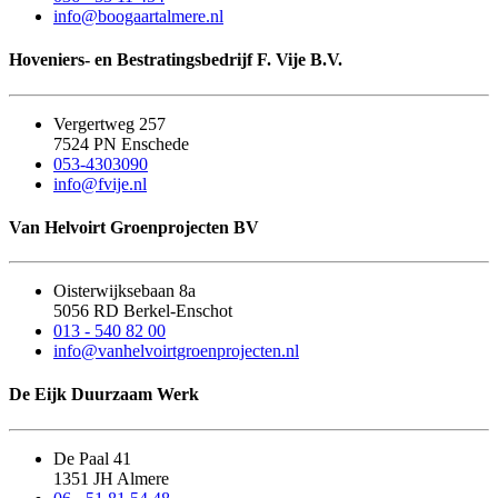
info@boogaartalmere.nl
Hoveniers- en Bestratingsbedrijf F. Vije B.V.
Vergertweg 257
7524 PN Enschede
053-4303090
info@fvije.nl
Van Helvoirt Groenprojecten BV
Oisterwijksebaan 8a
5056 RD Berkel-Enschot
013 - 540 82 00
info@vanhelvoirtgroenprojecten.nl
De Eijk Duurzaam Werk
De Paal 41
1351 JH Almere